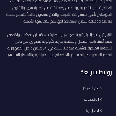
بمصر، حيث نتخصص في تقديم حلول صيانة متكاملة وبأحدث التقنيات
العالمية. نحن نفخر بفريق عمل يضم نخبة من المهندسين والفنيين
المؤهلين بأعلى مستويات التدريب، والذين يسعون دائماً لتقديم خدمة
سريعة ودقيقة تضمن استعادة أجهزتكم لكفاءتها الأصلية.
نلتزم في مركزنا بتوفير قطع الغيار الأصلية مع ضمان معتمد، واضعين
نصب أعيننا راحة العميل وسلامة منزله كأولوية قصوى. من خلال
أسطولنا المتحرك وشبكة فروعنا، نصلك في أي مكان داخل الجمهورية
لنقدم لك تجربة صيانة تتسم بالمصداقية والاحترافية والأسعار التنافسية.
روابط سريعة
عن المركز
الخدمات
اتصل بنا