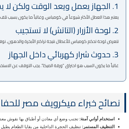
1. الجهاز يعمل ويعد الوقت ولكن لا يسخن
يعتبر هذا العطل الأكثر شيوعاً في كومباس، وغالباً ما يكون بسبب تلف “ال
2. لوحة الأزرار (التاتش) لا تستجيب
تتعرض لوحة تحكم كومباس للأعطال نتيجة تراكم الأبخرة والدهون. نوفر خ
3. حدوث شرار كهربائي داخل الجهاز
غالباً ما يكون السبب هو احتراق “ورقة الميكا”. يجب التوقف عن الاستخدام
نصائح خبراء ميكرويف مصر للحف
استخدام أواني آمنة:
تجنب وضع أي معادن أو أطباق بها نقوش معد
التنظيف المستمر:
تنظيف الحجرة الداخلية من بقايا الطعام يطيل ع