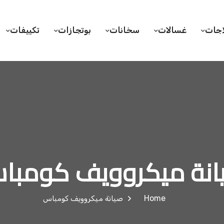
اجات
غسالات
سخانات
بوتجازات
تكييفات
انة ميكروويف كومبا
Home
صيانة ميكروويف كومباس