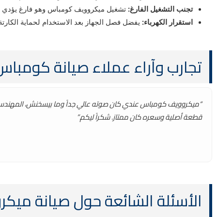
تجنب التشغيل الفارغ:
تشغيل ميكروويف كومباس وهو فارغ يؤدي إلى 
استقرار الكهرباء:
يفضل فصل الجهاز بعد الاستخدام لحماية الكارتة م
تجارب وآراء عملاء صيانة كومبا
“ميكروويف كومباس عندي كان صوته عالي جداً وما بيسخنش، المهندس ج
قطعة أصلية وسعره كان ممتاز. شكراً ليكم.”
الأسئلة الشائعة حول صيانة ميكروو