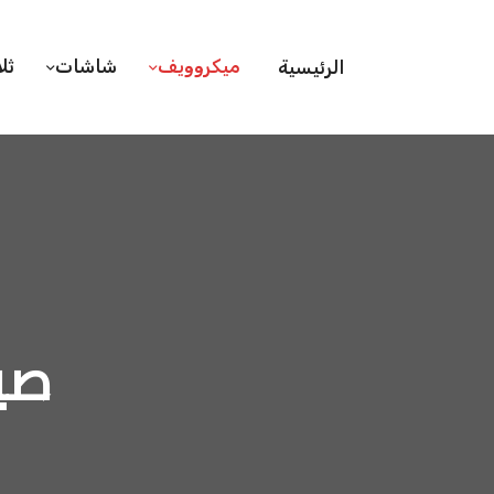
ميكروويف
شاشات
ثل
الرئيسية
صي