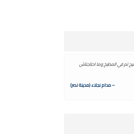
يح تم في المطبخ وما احتاجناش
– مدام نجلاء (مدينة نصر)