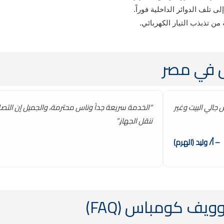
تلف الدوائر الداخلية فوراً.
ن تذبذب التيار الكهربائي.
س في مصر
الي البيت وغير
“الخدمة سريعة جداً وناس محترمة، والجميل إن التصل
ننقل الجهاز.”
– أ/ وليد (الهرم)
يف كومباس (FAQ)