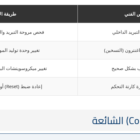
 الفني
طريقة ال
تبريد الداخلي
فحص مروحة التبريد والت
غنترون (التسخين)
تغيير وحدة توليد الم
اب بشكل صحيح
تغيير ميكروسويتشات الب
 كارتة التحكم
إعادة ضبط (Reset) أو إصلاح دوائر الكارتة