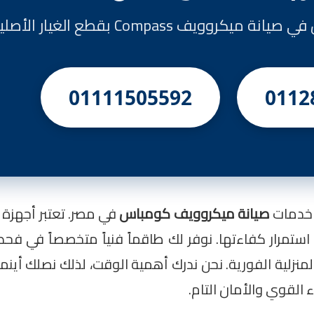
وويف Compass بقطع الغيار الأصلية
01111505592
0112
م خدمات
صيانة ميكروويف كومباس
استمرار كفاءتها. نوفر لك طاقماً فنياً متخصصاً في 
المنزلية الفورية. نحن ندرك أهمية الوقت، لذلك نصلك أين
القوي والأمان التام.