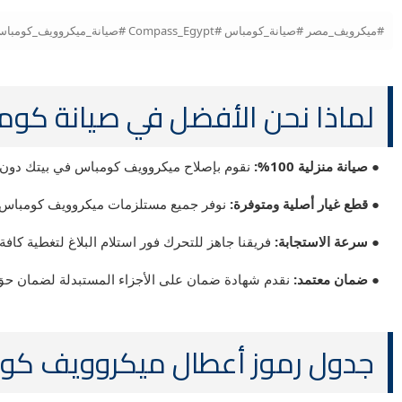
#ميكرويف_مصر #صيانة_كومباس #Compass_Egypt #صيانة_ميكروويف_كومباس #قطع_غيار_كومباس #تصليح_ميكروويف #المركز_الرئيسي #صيانة_منزلية #ميكروويف_Compass
لماذا نحن الأفضل في صيانة كومباس (ass
● صيانة منزلية 100%:
نقوم بإصلاح ميكروويف كومباس في بيتك دون ال
● قطع غيار أصلية ومتوفرة:
نوفر جميع مستلزمات ميكروويف كومباس من
● سرعة الاستجابة:
فريقنا جاهز للتحرك فور استلام البلاغ لتغطية كافة
● ضمان معتمد:
نقدم شهادة ضمان على الأجزاء المستبدلة لضمان حق ا
جدول رموز أعطال ميكروويف كومباس (Error Codes