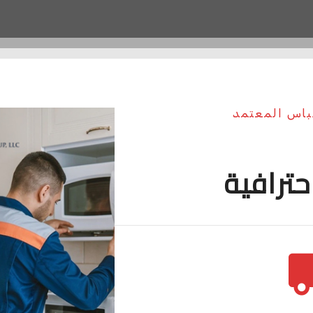
مباس المعتمد
حترافية