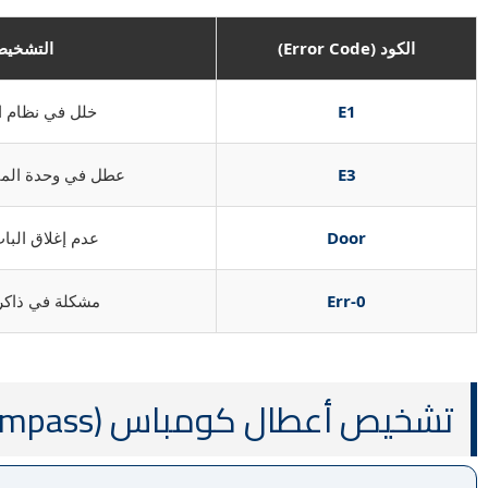
الكود (Error Code)
التشخيص
E1
خلل في نظام ال
E3
عطل في وحدة الما
Door
عدم إغلاق الب
Err-0
مشكلة في ذاكرة
تشخيص أعطال كومباس (Compass) الشائعة