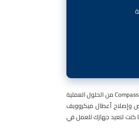
في مصر. تعتبر أجهزة Compass من الحلول العملية
فحص وإصلاح أعطال ميكروويف
ما كنت لنعيد جهازك للعمل في