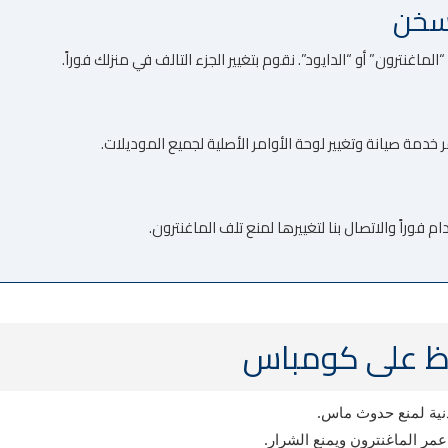
ماغنترون” أو “الدايود”. نقوم بتغيير الجزء التالف في منزلك فوراً.
دمة صيانة وتغيير لوحة الأوامر الأصلية لجميع الموديلات.
 فوراً والاتصال بنا لتغييرها لمنع تلف الماغنترون.
اظ على كومباس
نية لمنع حدوث ماس.
مر الماغنترون ويمنع الشرار.