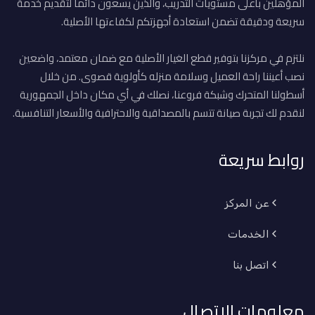
المؤهلين بأعلى مستويات التدريب، والذين يسعون دائماً لتقديم خدمة
سريعة ودقيقة تضمن استعادة أجهزتكم لكفاءتها الأصلية.
نلتزم في مركزنا بتوفير قطع الغيار الأصلية مع ضمان معتمد، واضعين
نصب أعيننا راحة العميل وسلامة منزله كأولوية قصوى. من خلال
أسطولنا المتحرك وشبكة فروعنا، نصلك في أي مكان داخل الجمهورية
لنقدم لك تجربة صيانة تتسم بالمصداقية والاحترافية والأسعار التنافسية.
روابط سريعة
عن المركز
الخدمات
اتصل بنا
معلومات الاتصال