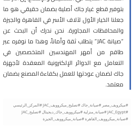
بتوفير قطع غيار جاك أصلية بضمان حقيقي هو ما
جعلنا الخيار الأول لآلاف الأسر في القاهرة والجيزة
والمحافظات المجاورة. نحن ندرك أن البحث عن
“صيانة JAC” يتطلب ثقة وأماناً، وهذا ما نوفره عبر
طاقم من أمهر المهندسين المتخصصين في
التعامل مع الدوائر الإلكترونية المعقدة لأجهزة
جاك لضمان عودتها للعمل بكفاءة المصنع بضمان
معتمد.
#ميكرويف_مصر #صيانة_جاك #تصليح_ميكروويف_JAC #المركز_الرئيسي
#JAC_Egypt #صيانة_منزلية #ميكروويف_جاك_ديجيتال #تصليح_JAC
#صيانة_ميكروويف_القاهرة #صيانة_ميكروويف_الجيزة