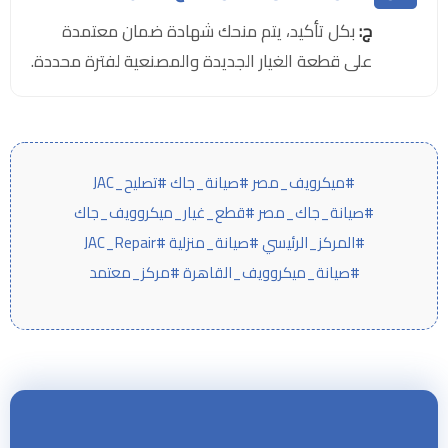
ج:
بكل تأكيد، يتم منحك شهادة ضمان معتمدة
على قطعة الغيار الجديدة والمصنعية لفترة محددة.
#ميكرويف_مصر #صيانة_جاك #تصليح_JAC
#صيانة_جاك_مصر #قطع_غيار_ميكروويف_جاك
#المركز_الرئيسي #صيانة_منزلية #JAC_Repair
#صيانة_ميكروويف_القاهرة #مركز_معتمد