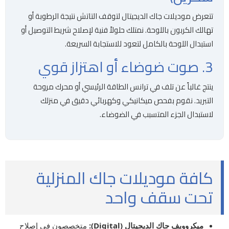
تتعرض موديلات جاك الديجيتال لتوقف التاتش نتيجة الرطوبة أو
تهالك الكربون باللوحة. نمتلك حلولاً فنية لإصلاح شريط التوصيل أو
استبدال اللوحة بالكامل لتعود للاستجابة السريعة.
3. صوت ضوضاء أو اهتزاز قوي
ينتج غالباً عن تلف في ترانس الطاقة الرئيسي أو محرك مروحة
التبريد. نقوم بفحص ميكانيكي وكهربائي دقيق في منزلك
لاستبدال الجزء المتسبب في الضوضاء.
كافة موديلات جاك المنزلية
تحت سقف واحد
ميكروويف جاك الديجيتال (Digital):
متخصصون في إصلاح