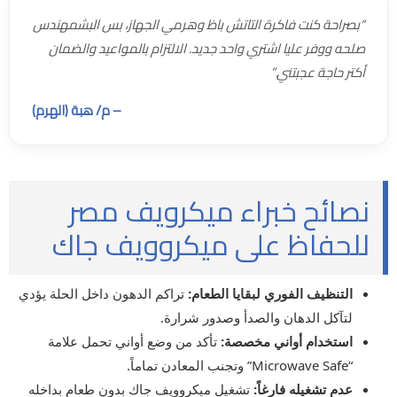
“بصراحة كنت فاكرة التاتش باظ وهرمي الجهاز، بس البشمهندس
صلحه ووفر عليا اشتري واحد جديد. الالتزام بالمواعيد والضمان
أكتر حاجة عجبتني.”
– م/ هبة (الهرم)
نصائح خبراء ميكرويف مصر
للحفاظ على ميكروويف جاك
التنظيف الفوري لبقايا الطعام:
تراكم الدهون داخل الحلة يؤدي
لتآكل الدهان والصدأ وصدور شرارة.
استخدام أواني مخصصة:
تأكد من وضع أواني تحمل علامة
“Microwave Safe” وتجنب المعادن تماماً.
عدم تشغيله فارغاً:
تشغيل ميكروويف جاك بدون طعام بداخله