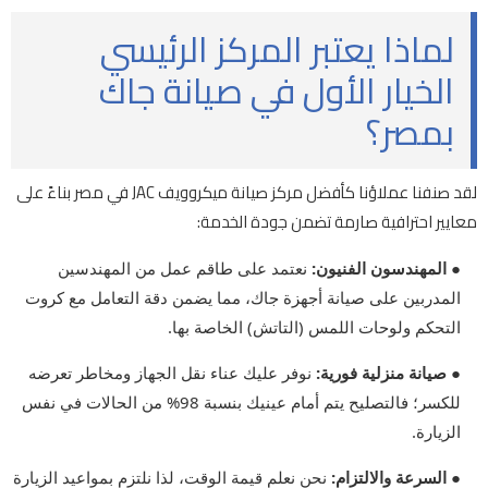
لماذا يعتبر المركز الرئيسي
الخيار الأول في صيانة جاك
بمصر؟
لقد صنفنا عملاؤنا كأفضل مركز صيانة ميكروويف JAC في مصر بناءً على
معايير احترافية صارمة تضمن جودة الخدمة:
● المهندسون الفنيون:
نعتمد على طاقم عمل من المهندسين
المدربين على صيانة أجهزة جاك، مما يضمن دقة التعامل مع كروت
التحكم ولوحات اللمس (التاتش) الخاصة بها.
● صيانة منزلية فورية:
نوفر عليك عناء نقل الجهاز ومخاطر تعرضه
للكسر؛ فالتصليح يتم أمام عينيك بنسبة 98% من الحالات في نفس
الزيارة.
● السرعة والالتزام:
نحن نعلم قيمة الوقت، لذا نلتزم بمواعيد الزيارة