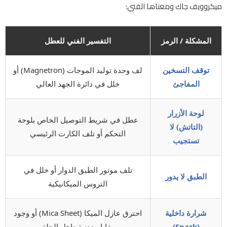
ميكروويف جاك ومعناها الفني:
المشكلة / الرمز
التفسير الفني للعطل
توقف التسخين
لف وحدة توليد الموجات (Magnetron) أو
المفاجئ
خلل في دائرة الجهد العالي
لوحة الأزرار
عطل في شريط التوصيل الخاص بلوحة
(التاتش) لا
التحكم أو تلف الكارت الرئيسي
تستجيب
تلف موتور الطبق الدوار أو خلل في
الطبق لا يدور
التروس الميكانيكية
شرارة داخلية
احترق عازل الميكا (Mica Sheet) أو وجود
(Spark)
بقايا معدنية داخل الحلة