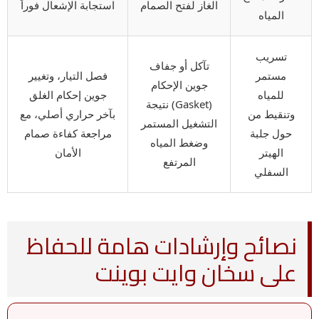
الغاز لفتح الصمام
استجابة الإشعال فوراً
المياه
تسريب
تآكل أو جفاف
مستمر
فصل التيار، وتغيير
جوين الإحكام
للمياه
جوين إحكام الغلق
(Gasket) نتيجة
وتنقيط من
بآخر حراري أصلي، مع
التشغيل المستمر
حول جلبة
مراجعة كفاءة صمام
وضغط المياه
الهيتر
الأمان
المرتفع
السفلي
نصائح وإرشادات هامة للحفاظ
على سخان وايت بوينت