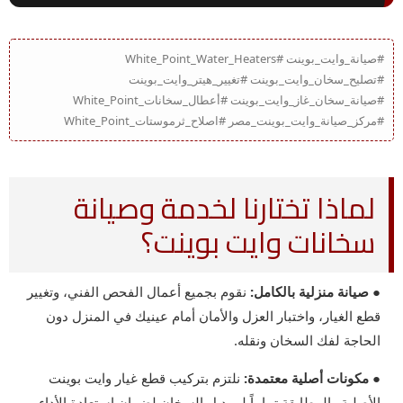
#صيانة_وايت_بوينت #White_Point_Water_Heaters
#تصليح_سخان_وايت_بوينت #تغيير_هيتر_وايت_بوينت
#صيانة_سخان_غاز_وايت_بوينت #أعطال_سخانات_White_Point
#مركز_صيانة_وايت_بوينت_مصر #اصلاح_ثرموستات_White_Point
لماذا تختارنا لخدمة وصيانة
سخانات وايت بوينت؟
● صيانة منزلية بالكامل:
نقوم بجميع أعمال الفحص الفني، وتغيير
قطع الغيار، واختبار العزل والأمان أمام عينيك في المنزل دون
الحاجة لفك السخان ونقله.
● مكونات أصلية معتمدة:
نلتزم بتركيب قطع غيار وايت بوينت
الأصلية والمطابقة تماماً لموديل السخان لضمان استعادة الأداء