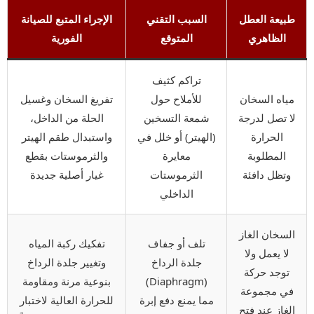
طبيعة العطل
السبب التقني
الإجراء المتبع للصيانة
الظاهري
المتوقع
الفورية
تراكم كثيف
مياه السخان
للأملاح حول
تفريغ السخان وغسيل
لا تصل لدرجة
شمعة التسخين
الحلة من الداخل،
الحرارة
(الهيتر) أو خلل في
واستبدال طقم الهيتر
المطلوبة
معايرة
والثرموستات بقطع
وتظل دافئة
الثرموستات
غيار أصلية جديدة
الداخلي
السخان الغاز
تلف أو جفاف
تفكيك ركبة المياه
لا يعمل ولا
جلدة الرداخ
وتغيير جلدة الرداخ
توجد حركة
(Diaphragm)
بنوعية مرنة ومقاومة
في مجموعة
مما يمنع دفع إبرة
للحرارة العالية لاختبار
الغاز عند فتح