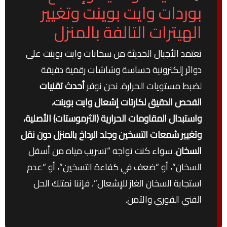
بوردات وايت بوينت وتغيير
الهيترات التالفة بالمنزل
تعتمد الأجيال الحديثة من سخانات وايت بوينت على
دوائر إلكترونية حساسة وشاشات رقمية دقيقة
لضبط مستويات الحرارة. نحن نوفر
أحدث تقنيات
الفحص الدقيق لكارتات إشعال وايت بوينت،
واستبدال المقاومات الحرارية (الثرموستات) الأصلية،
وتغيير شمعات التسخين وجلد الرداخ بالمنزل دون نقل
السخان
. سواء كنت تواجه “تسريب مياه من أسفل
السخان”، أو “ضعف في كفاءة التسخين”، أو “عدم
استجابة السخان الغاز للإشعال”، فإننا نمتلك الحل
الفني الفوري والآمن.