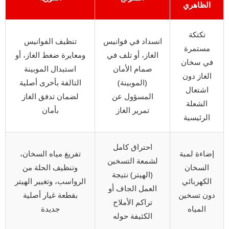
الظاهري
تكتكة
انسداد في فوانيس
تنظيف الفوانيس
مستمرة
الغاز، أو تلف في
ومعايرة ضغط الغاز، أو
في سخان
صمام الأمان
استبدال الموبينة
الغاز دون
(الموبينة)
التالفة بأخرى أصلية
اشتعال
المسؤول عن
لضمان تدفق الغاز
الشعلة
تمرير الغاز
بأمان
الرئيسية
احتراق كامل
إضاءة لمبة
تفريغ مياه السخان،
لشمعة التسخين
السخان
وتنظيف الحلة من
(الهيتر) نتيجة
الكهربائي
الرواسب، وتغيير الهيتر
العمل الجاف أو
دون تسخين
بقطعة غيار أصلية
تراكم الأملاح
المياه
جديدة
الكثيفة حوله