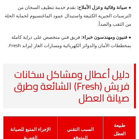
● صيانة وقائية وعزل الأملاح:
نقدم خدمة تنظيف السخان من
الترسبات الجيرية الكثيفة واستبدال عمود الماغنسيوم لحماية الحلة
من الثقب والصدأ.
● فنيون ومهندسون خبراء:
فريق فني متخصص على دراية كاملة
بمخططات الأمان والدوائر الكهربائية ومسارات الغاز لبراند Fresh.
دليل أعطال ومشاكل سخانات
فريش (Fresh) الشائعة وطرق
صيانة العطل
طبيعة
السبب التقني
الإجراء المتبع للصيانة
العطل
المتوقع
الفورية