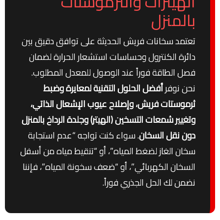
الهيترات والثرموستات
بالمنزل
تعتمد سخانات فريش الحديثة على توافق دقيق بين
دائرة الكنترول وحساسات استشعار الحرارة لضمان
فصل الطاقة فوراً عند الوصول للمعدل المطلوب.
نحن نوفر
أفضل الحلول التقنية لمعايرة وضبط
ثرموستات فريش، وإصلاح عيوب الإشعال الذاتي،
وتغيير شمعات التسخين (الهيتر) وجلدة الرداخ بالمنزل
دون نقل السخان
. سواء كنت تواجه “عدم استجابة
سخان الغاز لضغط المياه”، أو “تنقيط مياه من أسفل
السخان الكهربائي”، أو “ضعف سخونة المياه”، فإننا
نضمن لك الحل الجذري فوراً.