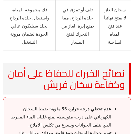
سخان الغاز
تلف أو تمزق في
فك مجموعة المياه،
لا يفتح نهائياً
جلدة الرداخ، مما
واستبدال جلدة الرداخ
عند فتح
يمنع إبرة الغاز من
بجلد سيليكون عالي
المياه
التحرك لفتح
الجودة لضمان مرونة
الساخنة
المسار
التشغيل
نصائح الخبراء للحفاظ على أمان
وكفاءة سخان فريش
عدم تخطي درجة حرارة 55 مئوية:
ضبط السخان
الكهربائي على درجة متوسطة يمنع غليان الماء المفرط
الذي يتلف الجوانات ويسرع من تكلس الأملاح.
تغيير حجارة السخان بنوع قلوي ممتاز:
سخانات غاز