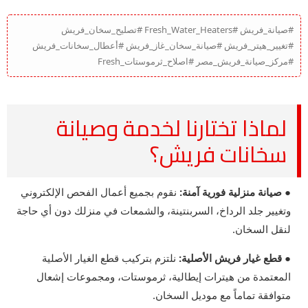
#صيانة_فريش #Fresh_Water_Heaters #تصليح_سخان_فريش
#تغيير_هيتر_فريش #صيانة_سخان_غاز_فريش #أعطال_سخانات_فريش
#مركز_صيانة_فريش_مصر #اصلاح_ثرموستات_Fresh
لماذا تختارنا لخدمة وصيانة
سخانات فريش؟
● صيانة منزلية فورية آمنة:
نقوم بجميع أعمال الفحص الإلكتروني
وتغيير جلد الرداخ، السربنتينة، والشمعات في منزلك دون أي حاجة
لنقل السخان.
● قطع غيار فريش الأصلية:
نلتزم بتركيب قطع الغيار الأصلية
المعتمدة من هيترات إيطالية، ثرموستات، ومجموعات إشعال
متوافقة تماماً مع موديل السخان.