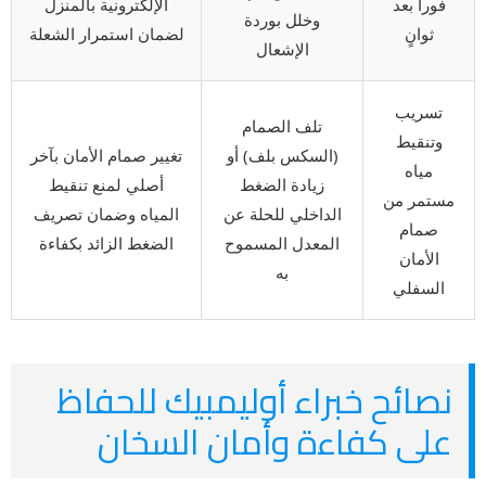
فوراً بعد
الإلكترونية بالمنزل
وخلل بوردة
ثوانٍ
لضمان استمرار الشعلة
الإشعال
تسريب
تلف الصمام
وتنقيط
(السكس بلف) أو
تغيير صمام الأمان بآخر
مياه
زيادة الضغط
أصلي لمنع تنقيط
مستمر من
الداخلي للحلة عن
المياه وضمان تصريف
صمام
المعدل المسموح
الضغط الزائد بكفاءة
الأمان
به
السفلي
نصائح خبراء أوليمبيك للحفاظ
على كفاءة وأمان السخان