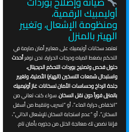
صيانة وإصلاح بوردات
أوليمبيك الرقمية،
ومنظومة الإشعال، وتغيير
الهيتر بالمنزل
تعتمد سخانات أوليمبيك على معايير أمان صارمة في
التحكم بضغط المياه ودرجات الحرارة. نحن نوفر
أحدث
حلول فحص وتصليح بوردات التحكم الديجيتال،
واستبدال شمعات التسخين (الهيتر) الأصلية، وتغيير
جلدة الرداخ وحساسات الأمان لسخانات غاز أوليمبيك
بالمنزل فوراً دون نقل السخان
. سواء كنت تعاني من
“انخفاض حرارة الماء”، أو “تسريب وتنقيط من أسفل
السخان”، أو “عدم استجابة السخان للإشعال الذاتي”،
فإننا نضمن لك معالجة الخلل من جذوره بأمان تام.