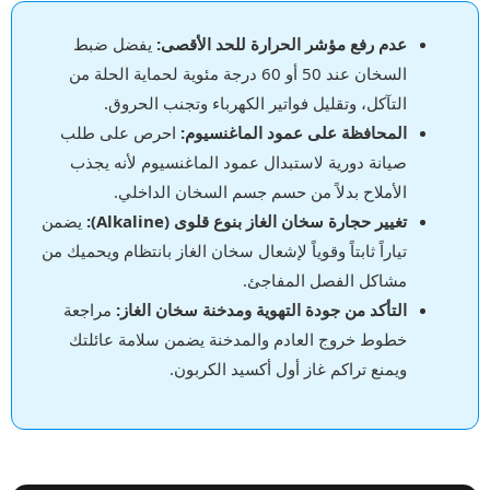
عدم رفع مؤشر الحرارة للحد الأقصى:
يفضل ضبط
السخان عند 50 أو 60 درجة مئوية لحماية الحلة من
التآكل، وتقليل فواتير الكهرباء وتجنب الحروق.
المحافظة على عمود الماغنسيوم:
احرص على طلب
صيانة دورية لاستبدال عمود الماغنسيوم لأنه يجذب
الأملاح بدلاً من حسم جسم السخان الداخلي.
تغيير حجارة سخان الغاز بنوع قلوى (Alkaline):
يضمن
تياراً ثابتاً وقوياً لإشعال سخان الغاز بانتظام ويحميك من
مشاكل الفصل المفاجئ.
التأكد من جودة التهوية ومدخنة سخان الغاز:
مراجعة
خطوط خروج العادم والمدخنة يضمن سلامة عائلتك
ويمنع تراكم غاز أول أكسيد الكربون.