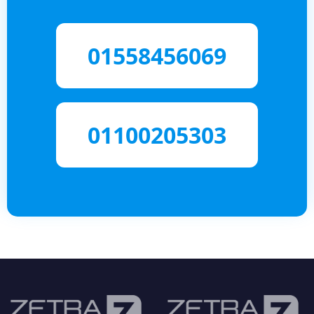
01558456069
01100205303