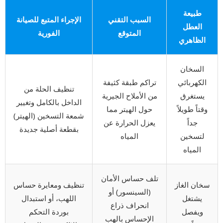
طبيعة
السبب التقني
الإجراء المتبع للصيانة
العطل
المتوقع
الفورية
الظاهري
السخان
الكهربائي
تراكم طبقة كثيفة
تنظيف الحلة من
يستغرق
من الأملاح الجيرية
الداخل بالكامل وتغيير
وقتاً طويلاً
حول الهيتر مما
شمعة التسخين (الهيتر)
جداً
يعزل الحرارة عن
بقطعة أصلية جديدة
لتسخين
المياه
المياه
تلف حساس الأمان
سخان الغاز
تنظيف ومعايرة حساس
(السينسور) أو
يشتغل
اللهب، أو استبدال
انحراف ذراع
ويفصل
بوردة التحكم
الإحساس بالهب