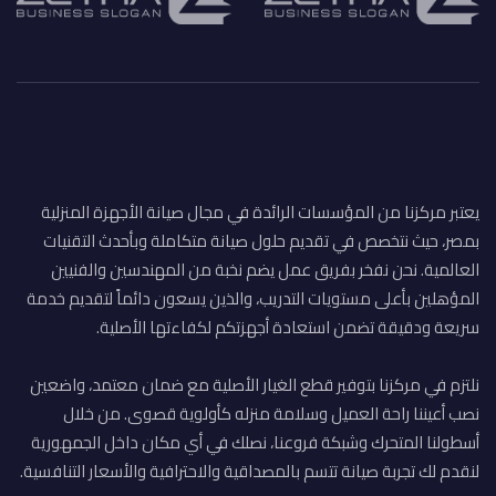
يعتبر مركزنا من المؤسسات الرائدة في مجال صيانة الأجهزة المنزلية
بمصر، حيث نتخصص في تقديم حلول صيانة متكاملة وبأحدث التقنيات
العالمية. نحن نفخر بفريق عمل يضم نخبة من المهندسين والفنيين
المؤهلين بأعلى مستويات التدريب، والذين يسعون دائماً لتقديم خدمة
سريعة ودقيقة تضمن استعادة أجهزتكم لكفاءتها الأصلية.
نلتزم في مركزنا بتوفير قطع الغيار الأصلية مع ضمان معتمد، واضعين
نصب أعيننا راحة العميل وسلامة منزله كأولوية قصوى. من خلال
أسطولنا المتحرك وشبكة فروعنا، نصلك في أي مكان داخل الجمهورية
لنقدم لك تجربة صيانة تتسم بالمصداقية والاحترافية والأسعار التنافسية.