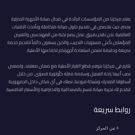
يعتبر مركزنا من المؤسسات الرائدة في مجال صيانة الأجهزة المنزلية
بمصر، حيث نتخصص في تقديم حلول صيانة متكاملة وبأحدث التقنيات
العالمية. نحن نفخر بفريق عمل يضم نخبة من المهندسين والفنيين
المؤهلين بأعلى مستويات التدريب، والذين يسعون دائماً لتقديم خدمة
سريعة ودقيقة تضمن استعادة أجهزتكم لكفاءتها الأصلية.
نلتزم في مركزنا بتوفير قطع الغيار الأصلية مع ضمان معتمد، واضعين
نصب أعيننا راحة العميل وسلامة منزله كأولوية قصوى. من خلال
أسطولنا المتحرك وشبكة فروعنا، نصلك في أي مكان داخل الجمهورية
لنقدم لك تجربة صيانة تتسم بالمصداقية والاحترافية والأسعار التنافسية.
روابط سريعة
عن المركز