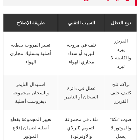
نوع العطل
السبب التقني
طريقة الإصلاح
الفريزر
تلف في مروحة
تغيير المروحة بقطعة
يبرد
التبريد أو سداد
أصلية وتسليك مجاري
والكابينة لا
مجاري الهواء
الهواء
تبرد
تراكم ثلج
استبدال التايمر
عطل في دائرة
كثيف خلف
والسخان بمجموعة
السخان أو التايمر
الفريزر
ديفروست أصلية
صوت “تكة”
تلف في مجموعة
تغيير المجموعة بقطع
والموتور لا
التقويم (الرلاي
أصلية لضمان إقلاع
يعمل
والأوفرلود)
الموتور