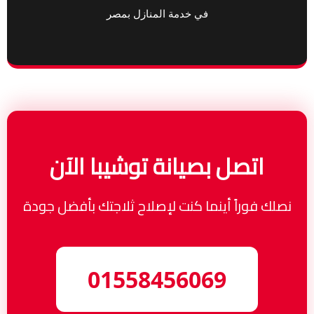
في خدمة المنازل بمصر
اتصل بصيانة توشيبا الآن
نصلك فوراً أينما كنت لإصلاح ثلاجتك بأفضل جودة
01558456069