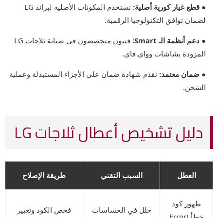
● قطع غيار كورية أصلية:
نستخدم المكونات الأصلية لبراند LG
لضمان توافق التكنولوجيا الرقمية.
● دعم أنظمة الـ Smart:
فنيون متخصصون في صيانة ثلاجات LG
المزودة بشاشات وواي فاي.
● ضمان معتمد:
نقدم شهادة ضمان على الأجزاء المستبدلة وعملية
الشحن.
دليل تشخيص أعطال ثلاجات LG
العطل
السبب التقني
طريقة الإصلاح
ظهور كود
خلل في الحساسات
فحص الكود وتغيير
خطأ (Error