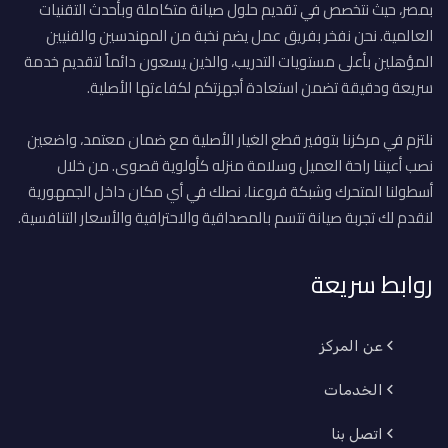
بمصر، حيث نتخصص في تقديم حلول صيانة متكاملة وبأحدث التقنيات
العالمية. نحن نفخر بفريق عمل يضم نخبة من المهندسين والفنيين
المؤهلين بأعلى مستويات التدريب، والذين يسعون دائماً لتقديم خدمة
سريعة ودقيقة تضمن استعادة أجهزتكم لكفاءتها الأصلية.
نلتزم في مركزنا بتوفير قطع الغيار الأصلية مع ضمان معتمد، واضعين
نصب أعيننا راحة العميل وسلامة منزله كأولوية قصوى. من خلال
أسطولنا المتحرك وشبكة فروعنا، نصلك في أي مكان داخل الجمهورية
لنقدم لك تجربة صيانة تتسم بالمصداقية والاحترافية والأسعار التنافسية.
روابط سريعة
عن المركز
الخدمات
اتصل بنا