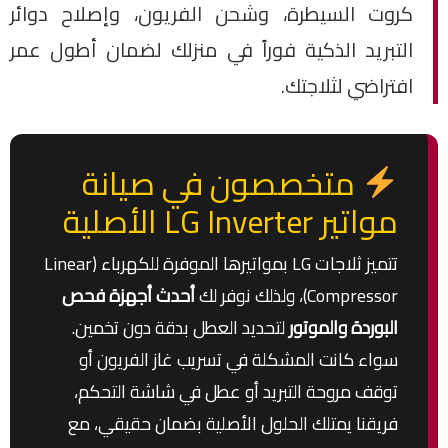
كروت السيطرة، وشحن الفريون، وإصلاح دوائر
التبريد الذكية فوراً في منزلك لضمان أطول عمر
افتراضي لثلاجتك.
متخصصون في صيانة
مواتير LG Inverter الأصلية
تتميز ثلاجات LG بمواتيرها الموفرة للكهرباء (Linear
Compressor)، ولذلك نوفر لك
أحدث أجهزة فحص
البوردة والموتور
لتحديد العطل بدقة دون تخمين.
سواء كانت المشكلة في تسريب غاز الفريون أو
توقف مروحة التبريد أو عطل في شاشة التحكم،
فريقنا يمتلك الحلول الأصلية بضمان حقيقي، مع