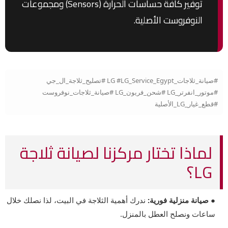
توفير كافة حساسات الحرارة (Sensors) ومجموعات
النوفروست الأصلية.
#صيانة_ثلاجات_LG #LG_Service_Egypt #تصليح_ثلاجة_ال_جي
#موتور_انفرتر_LG #شحن_فريون_LG #صيانة_ثلاجات_نوفروست
#قطع_غيار_LG_الأصلية
لماذا تختار مركزنا لصيانة ثلاجة
LG؟
● صيانة منزلية فورية:
ندرك أهمية الثلاجة في البيت، لذا نصلك خلال
ساعات ونصلح العطل بالمنزل.