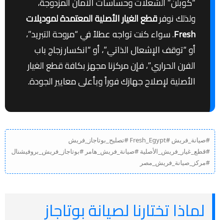
“كوبلن” الشعلات وحساسات الأمان المزدوجة،
ولذلك نوفر
قطع الغيار الأصلية المعتمدة لموديلات
Fresh
. سواء كنت تواجه عطلاً في “مروحة التبريد”،
أو “توقف الإشعال الذاتي”، أو “انكسار زجاج باب
الفرن الحراري”، فإن مركزنا مجهز بكافة قطع الغيار
الأصلية لإصلاح جهازك فوراً وبأعلى معايير الجودة.
#صيانة_فريش #Fresh_Egypt #تصليح_بوتاجاز_فريش
#قطع_غيار_فريش_الأصلية #صيانة_فريش_هامر #بوتاجاز_فريش_بروفيشنال
#مركز_صيانة_فريش_مصر
لماذا تختارنا لصيانة بوتاجاز