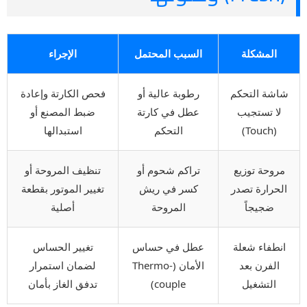
المشكلة
السبب المحتمل
الإجراء
شاشة التحكم
رطوبة عالية أو
فحص الكارتة وإعادة
لا تستجيب
عطل في كارتة
ضبط المصنع أو
(Touch)
التحكم
استبدالها
مروحة توزيع
تراكم شحوم أو
تنظيف المروحة أو
الحرارة تصدر
كسر في ريش
تغيير الموتور بقطعة
ضجيجاً
المروحة
أصلية
انطفاء شعلة
عطل في حساس
تغيير الحساس
الفرن بعد
الأمان (Thermo-
لضمان استمرار
التشغيل
couple)
تدفق الغاز بأمان