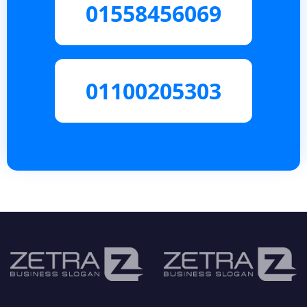
01558456069
01100205303