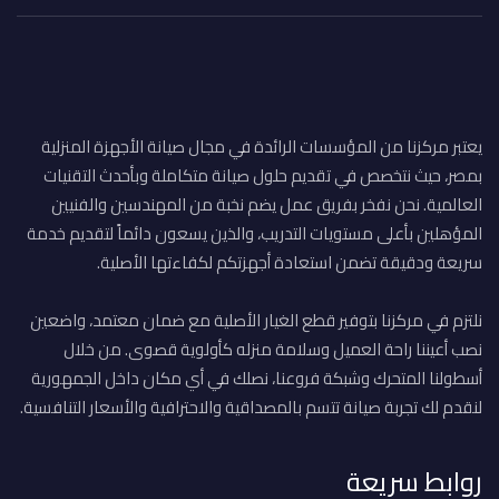
يعتبر مركزنا من المؤسسات الرائدة في مجال صيانة الأجهزة المنزلية
بمصر، حيث نتخصص في تقديم حلول صيانة متكاملة وبأحدث التقنيات
العالمية. نحن نفخر بفريق عمل يضم نخبة من المهندسين والفنيين
المؤهلين بأعلى مستويات التدريب، والذين يسعون دائماً لتقديم خدمة
سريعة ودقيقة تضمن استعادة أجهزتكم لكفاءتها الأصلية.
نلتزم في مركزنا بتوفير قطع الغيار الأصلية مع ضمان معتمد، واضعين
نصب أعيننا راحة العميل وسلامة منزله كأولوية قصوى. من خلال
أسطولنا المتحرك وشبكة فروعنا، نصلك في أي مكان داخل الجمهورية
لنقدم لك تجربة صيانة تتسم بالمصداقية والاحترافية والأسعار التنافسية.
روابط سريعة