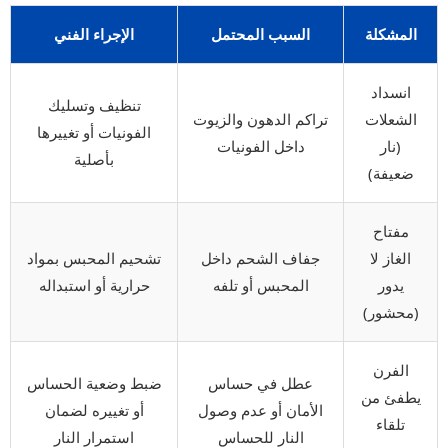
المشكلة
السبب المحتمل
الإجراء الفني
انسداد
تنظيف وتسليك
الشعلات
تراكم الدهون والزيوت
الفونيات أو تغييرها
(نار
داخل الفونيات
بأصلية
ضعيفة)
مفتاح
الغاز لا
جفاف الشحم داخل
تشحيم المحبس بمواد
يدور
المحبس أو تلفه
حرارية أو استبداله
(محشور)
الفرن
عطل في حساس
ضبط وضعية الحساس
يطفئ من
الأمان أو عدم وصول
أو تغييره لضمان
تلقاء
النار للحساس
استمرار النار