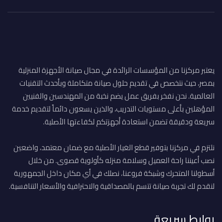
يعتبر مركزنا من المؤسسات الرائدة في مجال صيانة الأجهزة المنزلية
بمصر، حيث نتخصص في تقديم حلول صيانة متكاملة وبأحدث التقنيات
العالمية. نحن نفخر بفريق عمل يضم نخبة من المهندسين والفنيين
المؤهلين بأعلى مستويات التدريب، والذين يسعون دائماً لتقديم خدمة
سريعة ودقيقة تضمن استعادة أجهزتكم لكفاءتها الأصلية.
نلتزم في مركزنا بتوفير قطع الغيار الأصلية مع ضمان معتمد، واضعين
نصب أعيننا راحة العميل وسلامة منزله كأولوية قصوى. من خلال
أسطولنا المتحرك وشبكة فروعنا، نصلك في أي مكان داخل الجمهورية
لنقدم لك تجربة صيانة تتسم بالمصداقية والاحترافية والأسعار التنافسية.
روابط سريعة