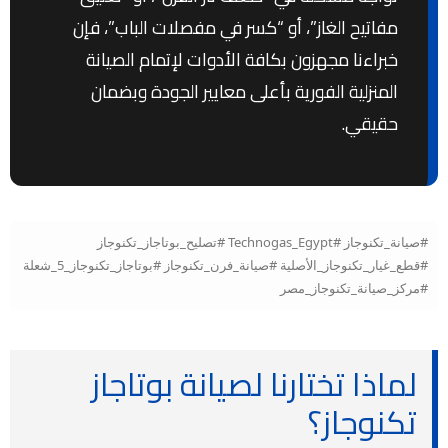
مفاتيح الغاز”، أو “كسر في مفصلات الباب”، فإن
خبراءنا مجهزون بكافة الأدوات لإتمام الصيانة
المنزلية الفورية بأعلى معايير الجودة وبضمان
حقيقي.
#صيانة_تكنوجاز #Technogas_Egypt #تصليح_بوتاجاز_تكنوجاز
#قطع_غيار_تكنوجاز_الأصلية #صيانة_فرن_تكنوجاز #بوتاجاز_تكنوجاز_5_شعلة
#مركز_صيانة_تكنوجاز_مصر
لماذا تختارنا لصيانة بوتاجاز
تكنوجاز؟