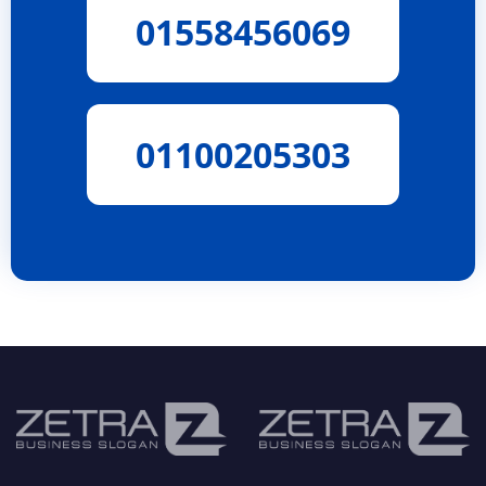
01558456069
01100205303