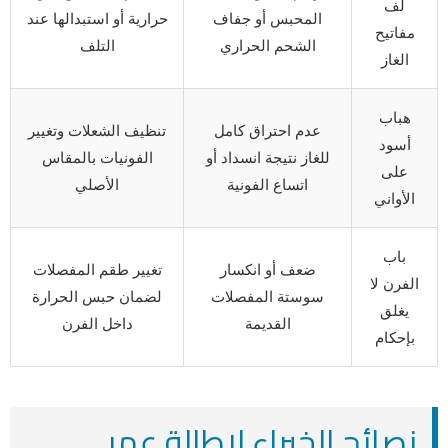
لف
المحبس أو جفاف
حرارية أو استبدالها عند
مفاتيح
الشحم الحراري
التلف
الغاز
هباب
عدم احتراق كامل
تنظيف الشعلات وتغيير
أسود
للغاز نتيجة انسداد أو
الفونيات بالمقاس
على
اتساع الفونية
الأصلي
الأواني
باب
ضعف أو انكسار
تغيير طقم المفصلات
الفرن لا
سوستة المفصلات
لضمان حبس الحرارة
يغلق
القديمة
داخل الفرن
بإحكام
نصائح الخبراء لإطالة عمر