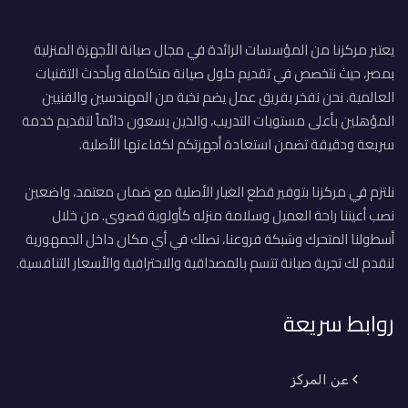
يعتبر مركزنا من المؤسسات الرائدة في مجال صيانة الأجهزة المنزلية
بمصر، حيث نتخصص في تقديم حلول صيانة متكاملة وبأحدث التقنيات
العالمية. نحن نفخر بفريق عمل يضم نخبة من المهندسين والفنيين
المؤهلين بأعلى مستويات التدريب، والذين يسعون دائماً لتقديم خدمة
سريعة ودقيقة تضمن استعادة أجهزتكم لكفاءتها الأصلية.
نلتزم في مركزنا بتوفير قطع الغيار الأصلية مع ضمان معتمد، واضعين
نصب أعيننا راحة العميل وسلامة منزله كأولوية قصوى. من خلال
أسطولنا المتحرك وشبكة فروعنا، نصلك في أي مكان داخل الجمهورية
لنقدم لك تجربة صيانة تتسم بالمصداقية والاحترافية والأسعار التنافسية.
روابط سريعة
عن المركز