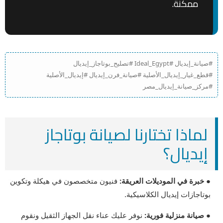
ممكنة.
#صيانة_إيديال #Ideal_Egypt #تصليح_بوتاجاز_إيديال
#قطع_غيار_إيديال_الأصلية #صيانة_فرن_إيديال #إيديال_الأصلية
#مركز_صيانة_إيديال_مصر
لماذا تختارنا لصيانة بوتاجاز
إيديال؟
● خبرة في الموديلات العريقة:
فنيون متخصصون في هيكلة وتكوين
بوتاجازات إيديال الكلاسيكية.
● صيانة منزلية فورية:
نوفر عليك عناء نقل الجهاز الثقيل ونقوم